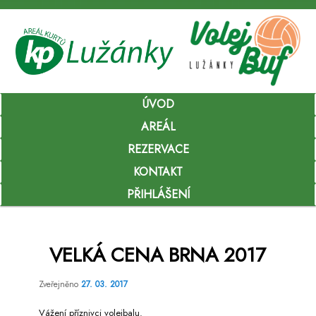
Hlavní
ÚVOD
Přejít
navigační
menu
AREÁL
k
REZERVACE
hlavnímu
KONTAKT
obsahu
PŘIHLÁŠENÍ
webu
VELKÁ CENA BRNA 2017
Zveřejněno
27. 03. 2017
Vážení příznivci volejbalu.