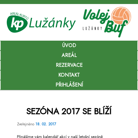
Hlavní
ÚVOD
Přejít
navigační
menu
AREÁL
k
REZERVACE
hlavnímu
KONTAKT
obsahu
PŘIHLÁŠENÍ
webu
SEZÓNA 2017 SE BLÍŽÍ
Zveřejněno
18. 02. 2017
Přinášíme vám kalendář akcí v naší letošní sezóně