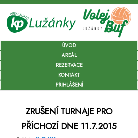
Hlavní
ÚVOD
Přejít
navigační
menu
AREÁL
k
REZERVACE
hlavnímu
KONTAKT
obsahu
PŘIHLÁŠENÍ
webu
ZRUŠENÍ TURNAJE PRO
PŘÍCHOZÍ DNE 11.7.2015