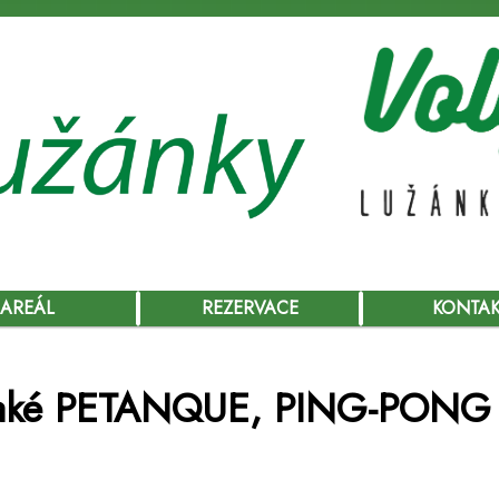
AREÁL
REZERVACE
KONTA
 také PETANQUE, PING-PONG