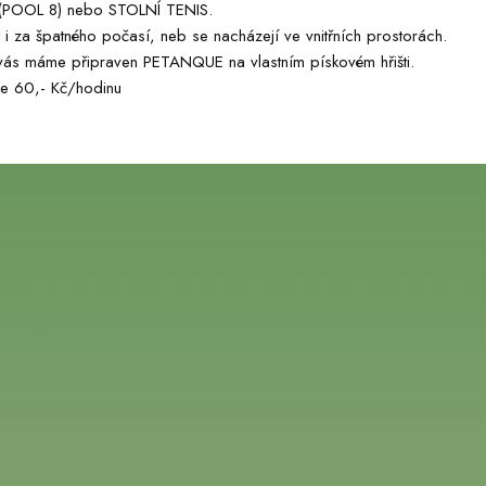
K (POOL 8) nebo STOLNÍ TENIS.
i za špatného počasí, neb se nacházejí ve vnitřních prostorách.
vás máme připraven PETANQUE na vlastním pískovém hřišti.
je 60,- Kč/hodinu