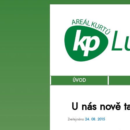
Hlavní
ÚVOD
Přejít
navigační
menu
k
U nás nově
hlavnímu
Zveřejněno
24. 08. 2015
obsahu