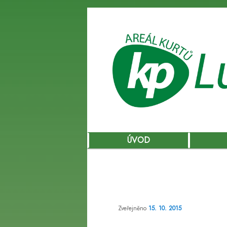
Hlavní
ÚVOD
Přejít
navigační
menu
k
hlavnímu
Zveřejněno
15. 10. 2015
obsahu