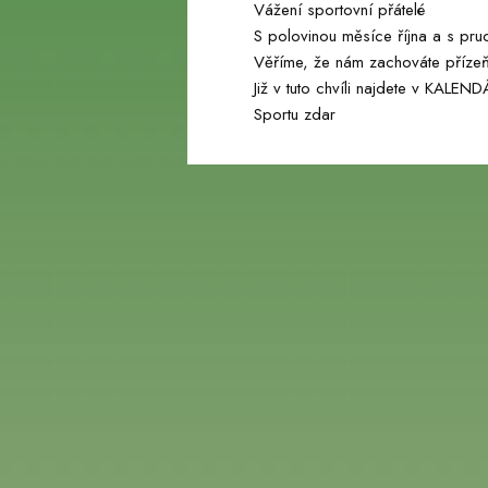
Vážení sportovní přátelé
S polovinou měsíce října a s pru
webu
Věříme, že nám zachováte přízeň
Již v tuto chvíli najdete v KALEND
Sportu zdar