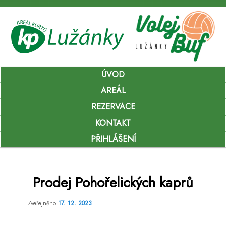
Hlavní
ÚVOD
Přejít
navigační
menu
AREÁL
k
REZERVACE
hlavnímu
KONTAKT
obsahu
PŘIHLÁŠENÍ
webu
Prodej Pohořelických kaprů
Zveřejněno
17. 12. 2023