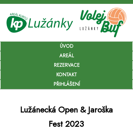
Hlavní
ÚVOD
Přejít
navigační
menu
AREÁL
k
REZERVACE
hlavnímu
KONTAKT
obsahu
PŘIHLÁŠENÍ
webu
Lužánecká Open & Jaroška
Fest 2023