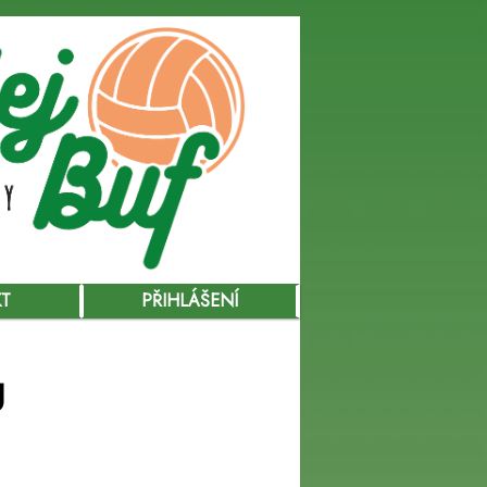
KT
PŘIHLÁŠENÍ
U