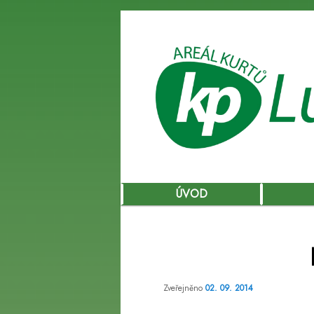
Hlavní
ÚVOD
Přejít
navigační
menu
k
hlavnímu
Zveřejněno
02. 09. 2014
obsahu