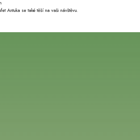
m
fet Antuka se také těší na vaši návštěvu.