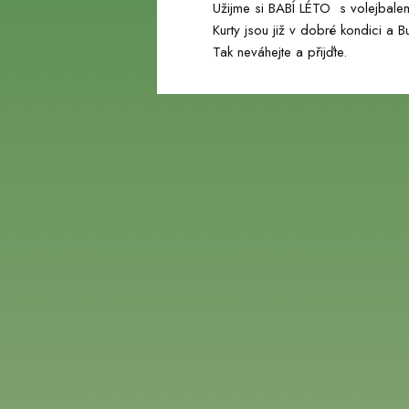
Užijme si BABÍ LÉTO s volejbale
Kurty jsou již v dobré kondici a Bu
webu
Tak neváhejte a přijďte.