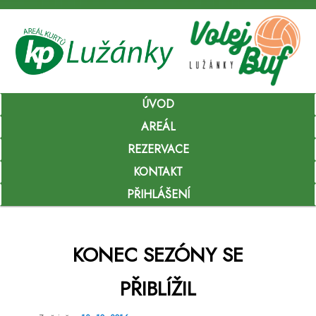
Hlavní
ÚVOD
Přejít
navigační
menu
AREÁL
k
REZERVACE
hlavnímu
KONTAKT
obsahu
PŘIHLÁŠENÍ
webu
KONEC SEZÓNY SE
PŘIBLÍŽIL