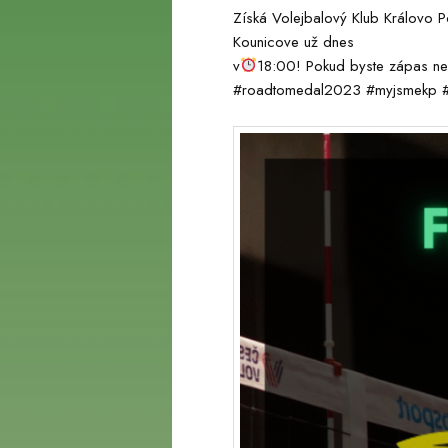
Získá Volejbalový Klub Královo Po
Kounicove už dnes
webu
v
18:00! Pokud byste zápas nes
#roadtomedal2023 #myjsmekp #k