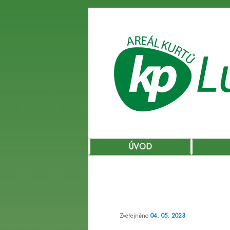
Hlavní
ÚVOD
Přejít
navigační
menu
k
hlavnímu
Zveřejněno
04. 05. 2023
obsahu