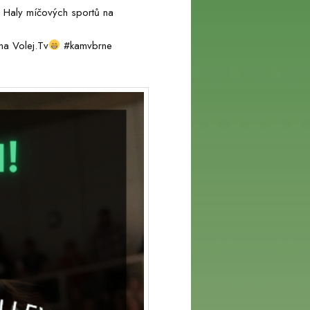
Haly míčových sportů na
na Volej.Tv
#kamvbrne