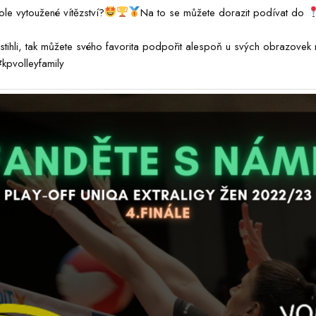
le vytoužené vítězství?
Na to se můžete dorazit podívat do
tihli, tak můžete svého favorita podpořit alespoň u svých obrazovek 
pvolleyfamily