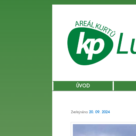
Hlavní
ÚVOD
Přejít
navigační
menu
k
Zveřejněno
20. 09. 2024
hlavnímu
obsahu