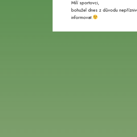
Milí sportovci,
bohužel dnes z důvodu nepřízni
webu
informovat.