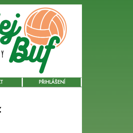
KT
PŘIHLÁŠENÍ
z