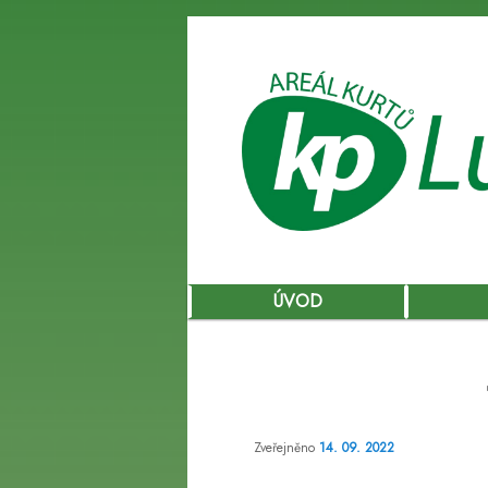
Hlavní
ÚVOD
Přejít
navigační
menu
k
hlavnímu
Zveřejněno
14. 09. 2022
obsahu