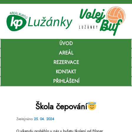
Hlavní
ÚVOD
Přejít
navigační
menu
AREÁL
k
REZERVACE
hlavnímu
KONTAKT
obsahu
PŘIHLÁŠENÍ
webu
Škola čepování
Zveřejněno
25. 04. 2024
O víkendu proběhlo u nás v bufetu školení od Pilsner