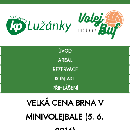
Hlavní
ÚVOD
Přejít
navigační
menu
AREÁL
k
REZERVACE
hlavnímu
KONTAKT
obsahu
PŘIHLÁŠENÍ
webu
VELKÁ CENA BRNA V
MINIVOLEJBALE (5. 6.