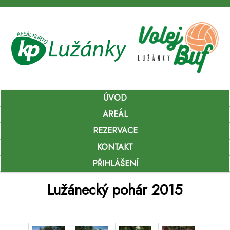
Hlavní
ÚVOD
Přejít
navigační
menu
AREÁL
k
REZERVACE
hlavnímu
KONTAKT
obsahu
PŘIHLÁŠENÍ
webu
Lužánecký pohár 2015