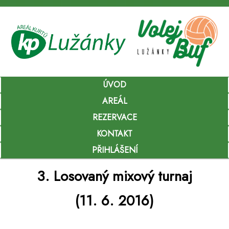
Hlavní
ÚVOD
Přejít
navigační
menu
AREÁL
k
REZERVACE
hlavnímu
KONTAKT
obsahu
PŘIHLÁŠENÍ
webu
3. Losovaný mixový turnaj
(11. 6. 2016)